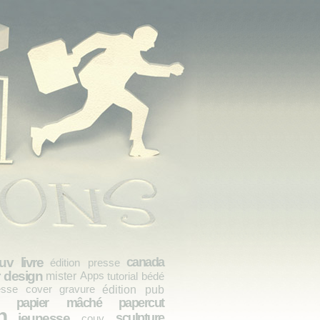
uv livre
canada
édition presse
r design
mister
Apps
tutorial
bédé
esse cover
gravure
édition pub
papier mâché
papercut
n
jeunesse
sculpture
couv