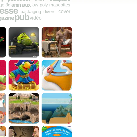
animaux
ige
3d
low poly
mascottes
resse
cover
packaging
divers
pub
azine
vidéo