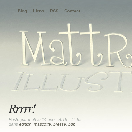
Blog
Liens
RSS
Contact
Rrrrr!
Posté par matt le 14 avril, 2015 - 14:55
dans
édition
,
mascotte
,
presse
,
pub