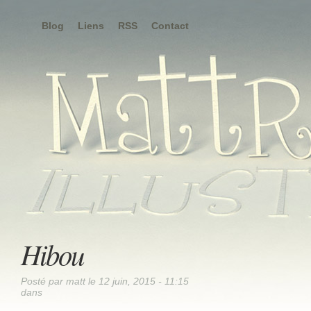
Blog
Liens
RSS
Contact
Hibou
Posté par matt le 12 juin, 2015 - 11:15
dans