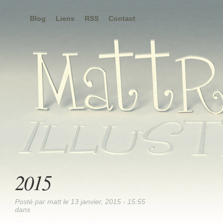
Blog
Liens
RSS
Contact
2015
Posté par matt le 13 janvier, 2015 - 15:55
dans