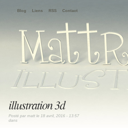
Blog
Liens
RSS
Contact
illustration 3d
Posté par matt le 18 avril, 2016 - 13:57
dans