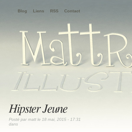
Blog
Liens
RSS
Contact
Hipster Jeune
Posté par matt le 18 mai, 2015 - 17:31
dans