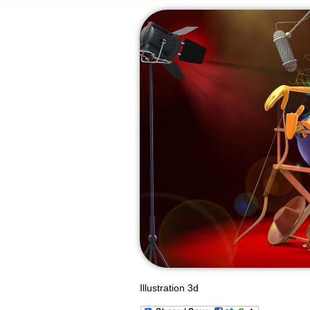
Illustration 3d