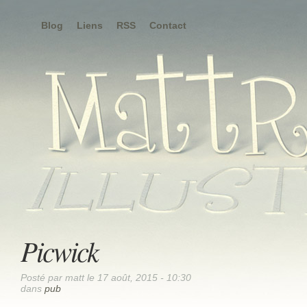
Blog
Liens
RSS
Contact
Picwick
Posté par matt le 17 août, 2015 - 10:30
dans
pub