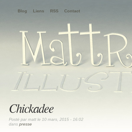
Blog
Liens
RSS
Contact
Chickadee
Posté par matt le 10 mars, 2015 - 16:02
dans
presse