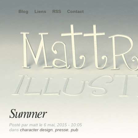
Blog
Liens
RSS
Contact
Summer
Posté par matt le 6 mai, 2015 - 10:05
dans
character design
,
presse
,
pub