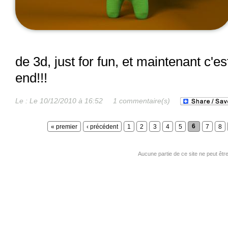
de 3d, just for fun, et maintenant c'e
end!!!
Le :
Le 10/12/2010 à 16:52
1 commentaire(s)
« premier
‹ précédent
1
2
3
4
5
6
7
8
Aucune partie de ce site ne peut êtr