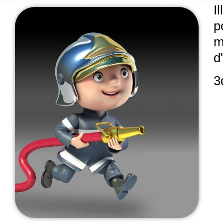
I
p
m
d
3