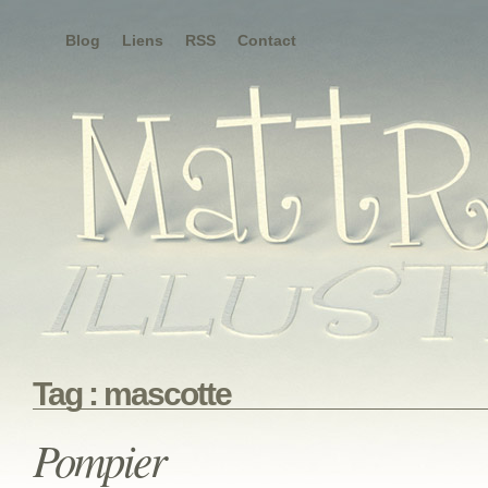
Blog
Liens
RSS
Contact
Tag : mascotte
Pompier