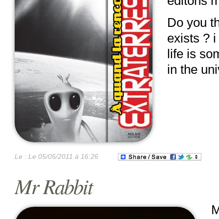
éditons m
Do you t
exists ? i
life is s
in the uni
Le :
Le 05/05/2011 à 16:26
Mr Rabbit
M