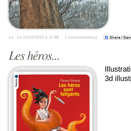
Le :
Le 13/10/2015 à 11:48
1 commentaire(s)
Les héros...
Illustra
3d illus