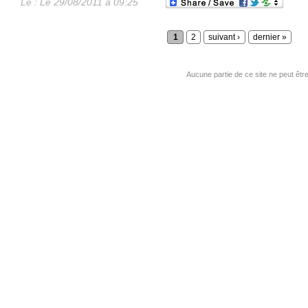
Le :
Le 29/08/2011 à 09:25
1
2
suivant ›
dernier »
Aucune partie de ce site ne peut êtr