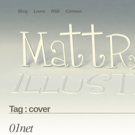
Blog
Liens
RSS
Contact
Tag : cover
01net