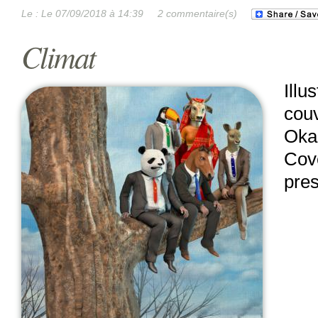
Le :
Le 07/09/2018 à 14:39
2 commentaire(s)
Climat
Illu
couv
Oka
Cove
pre