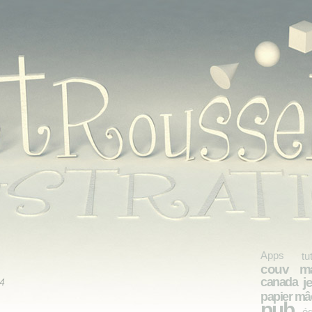
Apps
tu
couv ma
j
canada
14
papier mâ
pub
é