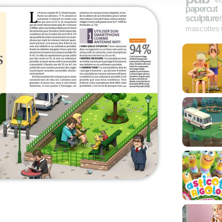
papercut
sculpture
mascottes