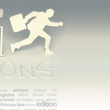
animaux
gravure
3d
torial
gazine
édition presse cover
eunesse
packaging
perso
affiche
édition
couv livre
ché
divers
édition pub
dition presse
bédé