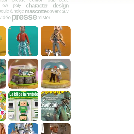
character design
low poly
mascotte
boule à neige
cover
couv
presse
vidéo
mister