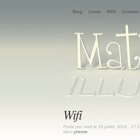
Blog
Liens
RSS
Contact
Wifi
Posté par matt le 16 juillet, 2014 - 17:
dans
presse