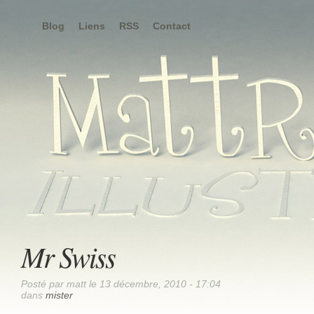
Blog
Liens
RSS
Contact
Mr Swiss
Posté par matt le 13 décembre, 2010 - 17:04
dans
mister